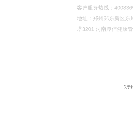
品牌介绍
客户服务热线：4008369
加盟合作
直营连锁
地址：郑州郑东新区东
新闻资讯
塔3201 河南厚信健康
联系我们
关于