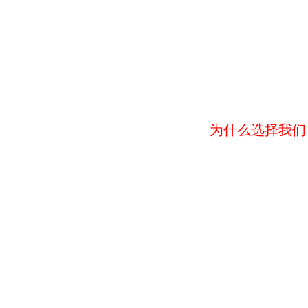
在巨大的消费意识
充足可观的现金流，现
金为
王的
年代，连锁足
疗修脚店成为广大投资
客户的第一选择！
为什么选择我们
风险极小的项目，行业顺
口溜:
沙发，技师，一盆
水，这活儿就能干！
一次性投资，没有二次大
投入！
店面产品利润非常客
毛利率达到70%，且