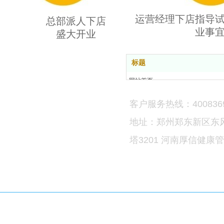
运营经理下店指导
总部派人下店
业事
盛大开业
标题
网站首页
品牌介绍
客户服务热线：4008369
加盟合作
直营连锁
地址：郑州郑东新区东
新闻资讯
塔3201 河南厚信健康
联系我们