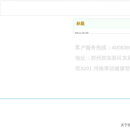
标题
网站首页
品牌介绍
客户服务热线：4008369
加盟合作
直营连锁
地址：郑州郑东新区东
新闻资讯
塔3201 河南厚信健康
联系我们
关于